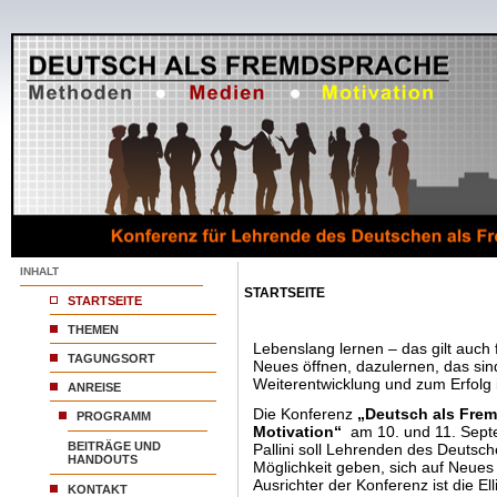
INHALT
STARTSEITE
STARTSEITE
THEMEN
Lebenslang lernen – das gilt auch 
TAGUNGSORT
Neues öffnen, dazulernen, das sind
Weiterentwicklung und zum Erfolg
ANREISE
Die Konferenz
„Deutsch als Fre
PROGRAMM
Motivation“
am 10. und 11. Septe
BEITRÄGE UND
Pallini soll Lehrenden des Deutsc
HANDOUTS
Möglichkeit geben, sich auf Neue
Ausrichter der Konferenz ist die E
KONTAKT